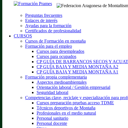
Preguntas frecuentes
Enlaces de interés
Ayudas para la formación
Certificados de profesionalidad
CURSOS
Cursos de Formación en montaña
Formación para el empleo
Cursos para desempleados
Cursos para ocupados
CP GUÍA DE BARRANCOS SECOS Y ACUA
CP GUÍA BAJA Y MEDIA MONTAÑA A2
CP GUÍA BAJA Y MEDIA MONTAÑA A1
Formación propia complementaria
Aspectos medioambientales
Orientación laboral / Gestión empresarial
Seguridad laboral
Competencias clave, reciclaje y especialización para prof
Cursos preparación pruebas acceso TDME
Técnicos deportivos de Montaña
Profesionales en el medio natural
Personal sanitario
Personal docente