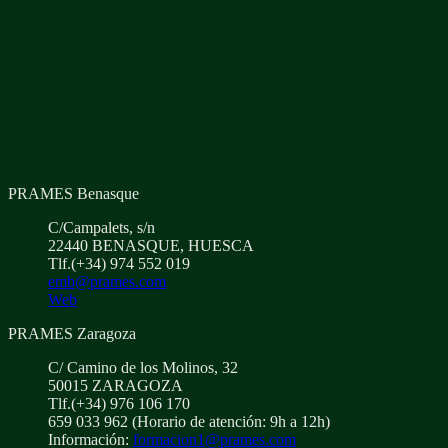
PRAMES Benasque
C/Campalets, s/n
22440 BENASQUE, HUESCA
Tlf.(+34) 974 552 019
emb@prames.com
Web
PRAMES Zaragoza
C/ Camino de los Molinos, 32
50015 ZARAGOZA
Tlf.(+34) 976 106 170
659 033 962 (Horario de atención: 9h a 12h)
Información:
formacion1@prames.com