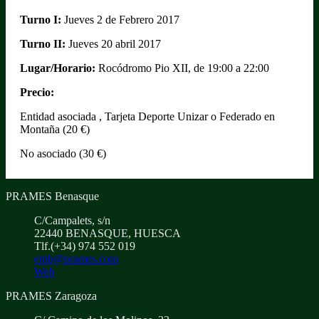
Turno I:
Jueves 2 de Febrero 2017
Turno II:
Jueves 20 abril 2017
Lugar/Horario:
Rocódromo Pio XII, de 19:00 a 22:00
Precio:
Entidad asociada , Tarjeta Deporte Unizar o Federado en
Montaña (20 €)
No asociado (30 €)
PRAMES Benasque
C/Campalets, s/n
22440 BENASQUE, HUESCA
Tlf.(+34) 974 552 019
emb@prames.com
Web
PRAMES Zaragoza