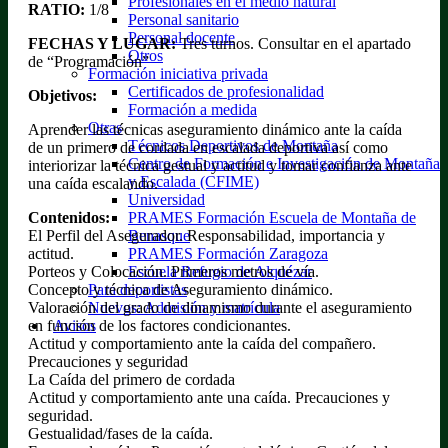
Profesionales en el medio natural
RATIO:
1/8
Personal sanitario
Personal docente
FECHAS Y LUGAR:
Tres turnos. Consultar en el apartado
Otros
de “Programación”
Formación iniciativa privada
Certificados de profesionalidad
Objetivos:
Formación a medida
Otras
Aprender las técnicas aseguramiento dinámico ante la caída
Técnicos Deportivos de Montaña
de un primero de cordada en escalada deportiva así como
Centro de Formación e Investigación de Montaña
interiorizar la técnica gestual y actitud y tomar confianza ante
y Escalada (CFIME)
una caída escalando.
Universidad
Contenidos:
PRAMES Formación Escuela de Montaña de
El Perfil del Asegurador. Responsabilidad, importancia y
Benasque
actitud.
PRAMES Formación Zaragoza
Porteos y Colocación. Primeros metros de vía.
Escuela Refugio de Alquézar
Concepto y técnica de Aseguramiento dinámico.
Para deportistas
Valoración del grado de dinamismo durante el aseguramiento
Nuevos: Admisión y matrícula
en función de los factores condicionantes.
Avisos
Actitud y comportamiento ante la caída del compañero.
Precauciones y seguridad
La Caída del primero de cordada
Actitud y comportamiento ante una caída. Precauciones y
seguridad.
Gestualidad/fases de la caída.