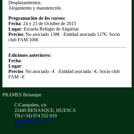
Desplazamientos.
Alojamiento y manutención.
Programación de los cursos:
Fecha
: 24 y 25 de Octubre de 2015
Lugar
: Escuela Refugio de Alquézar
Precios
: No asociado 138€ -Entidad asociada 127€- Socio
club FAM 106€
Ediciones anteriores:
Fecha
:
Lugar
:
Precios
: No asociado –€ -Entidad asociada –€- Socio club
FAM –€
PRAMES Benasque
C/Campalets, s/n
22440 BENASQUE, HUESCA
Tlf.(+34) 974 552 019
emb@prames.com
Web