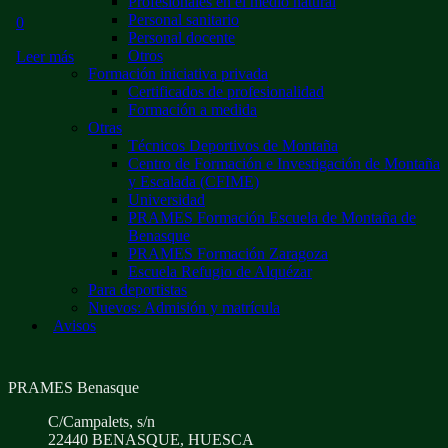
Profesionales en el medio natural
Personal sanitario
0
Personal docente
Otros
Leer más
Formación iniciativa privada
Certificados de profesionalidad
Formación a medida
Otras
Técnicos Deportivos de Montaña
Centro de Formación e Investigación de Montaña
y Escalada (CFIME)
Universidad
PRAMES Formación Escuela de Montaña de
Benasque
PRAMES Formación Zaragoza
Escuela Refugio de Alquézar
Para deportistas
Nuevos: Admisión y matrícula
Avisos
PRAMES Benasque
C/Campalets, s/n
22440 BENASQUE, HUESCA