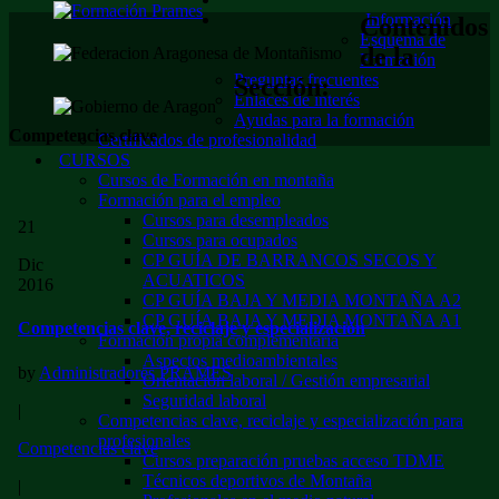
Información
Contenidos
Esquema de
de la
Formación
Preguntas frecuentes
Sección:
Enlaces de interés
Ayudas para la formación
Competencias clave
Certificados de profesionalidad
CURSOS
Cursos de Formación en montaña
Formación para el empleo
Cursos para desempleados
21
Cursos para ocupados
CP GUÍA DE BARRANCOS SECOS Y
Dic
ACUATICOS
2016
CP GUÍA BAJA Y MEDIA MONTAÑA A2
CP GUÍA BAJA Y MEDIA MONTAÑA A1
Competencias clave, reciclaje y especialización
Formación propia complementaria
Aspectos medioambientales
by
Administradores PRAMES
Orientación laboral / Gestión empresarial
Seguridad laboral
|
Competencias clave, reciclaje y especialización para
profesionales
Competencias clave
Cursos preparación pruebas acceso TDME
Técnicos deportivos de Montaña
|