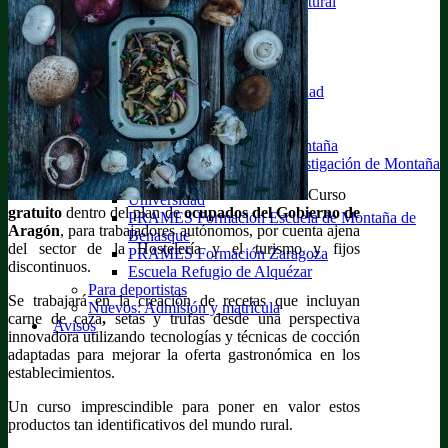
Profesionales en el medio natural
Personal sanitario
Personal docente
Otros
Formación iniciativa privada
Certificados de profesionalidad
Formación a medida
Otras
Técnicos Deportivos de Montaña
Centro de Formación e Investigación de Montaña
y Escalada (CFIME)
Curso
Universidad
gratuito
dentro del plan de
ocupados del Gobierno de
PRAMES Formación Escuela de Montaña de
Aragón
, para trabajadores autónomos, por cuenta ajena
Benasque
del sector de la Hostelería y el turismo y fijos
PRAMES Formación Zaragoza
discontinuos.
Escuela Refugio de Alquézar
Para deportistas
Se trabajará en la creación de recetas que incluyan
Nuevos: Admisión y matrícula
carne de caza
,
setas y trufas desde una perspectiva
Avisos
innovadora utilizando tecnologías y técnicas de cocción
adaptadas para mejorar la oferta gastronómica en los
establecimientos.
Un curso imprescindible para poner en valor estos
productos tan identificativos del mundo rural.