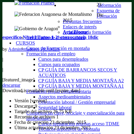
23
Información
Esquema de
Dic
Formación
2015
Preguntas frecuentes
Enlaces de interés
Acta Bloque
Ayudas para la formación
específico Nivel I Turno 1-2ª convocatoria 18dic
Certificados de profesionalidad
CURSOS
Cursos de Formación en montaña
by
Administradores PRAMES
Formación para el empleo
Cursos para desempleados
|
Cursos para ocupados
|
CP GUÍA DE BARRANCOS SECOS Y
ACUATICOS
[featured_image]
CP GUÍA BAJA Y MEDIA MONTAÑA A2
descargar
CP GUÍA BAJA Y MEDIA MONTAÑA A1
Download is available until [expire_date]
Formación propia complementaria
Aspectos medioambientales
Versión
[version]
Orientación laboral / Gestión empresarial
Descargar
9
Seguridad laboral
Tamaño del archivo
26.75 KB
Competencias clave, reciclaje y especialización para
Recuento de archivos
1
profesionales
Fecha de creación
23 diciembre, 2015
Cursos preparación pruebas acceso TDME
Última actualización
23 diciembre, 2015
Técnicos deportivos de Montaña