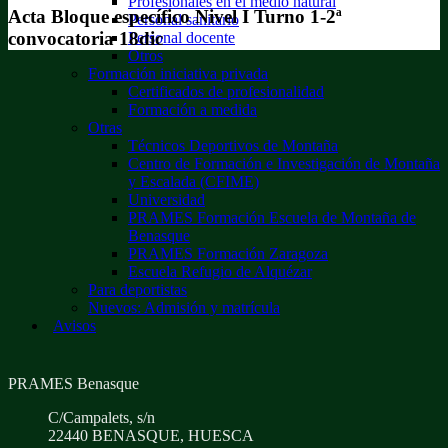
Profesionales en el medio natural
Acta Bloque específico Nivel I Turno 1-2ª
Personal sanitario
convocatoria 18dic
Personal docente
Otros
Formación iniciativa privada
Certificados de profesionalidad
Formación a medida
Otras
Técnicos Deportivos de Montaña
Centro de Formación e Investigación de Montaña
y Escalada (CFIME)
Universidad
PRAMES Formación Escuela de Montaña de
Benasque
PRAMES Formación Zaragoza
Escuela Refugio de Alquézar
Para deportistas
Nuevos: Admisión y matrícula
Avisos
PRAMES Benasque
C/Campalets, s/n
22440 BENASQUE, HUESCA