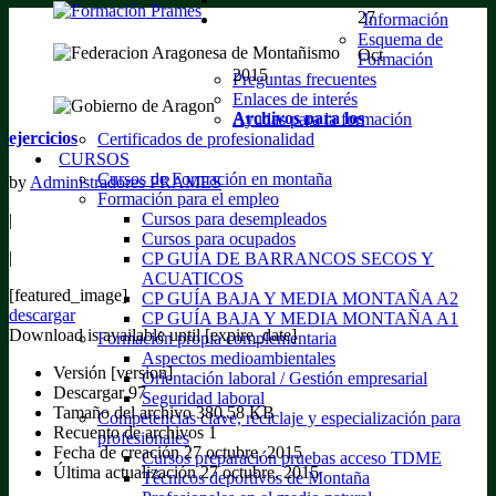
27
Información
Esquema de
Oct
Formación
2015
Preguntas frecuentes
Enlaces de interés
Archivos para los
Ayudas para la formación
ejercicios
Certificados de profesionalidad
CURSOS
Cursos de Formación en montaña
by
Administradores PRAMES
Formación para el empleo
Cursos para desempleados
|
Cursos para ocupados
|
CP GUÍA DE BARRANCOS SECOS Y
ACUATICOS
[featured_image]
CP GUÍA BAJA Y MEDIA MONTAÑA A2
descargar
CP GUÍA BAJA Y MEDIA MONTAÑA A1
Download is available until [expire_date]
Formación propia complementaria
Aspectos medioambientales
Versión
[version]
Orientación laboral / Gestión empresarial
Descargar
97
Seguridad laboral
Tamaño del archivo
380.58 KB
Competencias clave, reciclaje y especialización para
Recuento de archivos
1
profesionales
Fecha de creación
27 octubre, 2015
Cursos preparación pruebas acceso TDME
Última actualización
27 octubre, 2015
Técnicos deportivos de Montaña