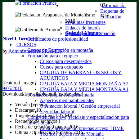
09
Información
Esquema de
May
Formación
2016
Preguntas frecuentes
Enlaces de interés
Guía del Alumno
Ayudas para la formación
Nivel I Turno II
Certificados de profesionalidad
CURSOS
Cursos de Formación en montaña
by
Administradores PRAMES
Formación para el empleo
Cursos para desempleados
|
Cursos para ocupados
|
CP GUÍA DE BARRANCOS SECOS Y
ACUATICOS
[featured_image]
CP GUÍA BAJA Y MEDIA MONTAÑA A2
9/05/2016
CP GUÍA BAJA Y MEDIA MONTAÑA A1
Download is available until [expire_date]
Formación propia complementaria
Aspectos medioambientales
Versión
[version]
Orientación laboral / Gestión empresarial
Descargar
10
Seguridad laboral
Tamaño del archivo
1.23 MB
Competencias clave, reciclaje y especialización para
Recuento de archivos
1
profesionales
Fecha de creación
9 mayo, 2016
Cursos preparación pruebas acceso TDME
Última actualización
9 mayo, 2016
Técnicos deportivos de Montaña