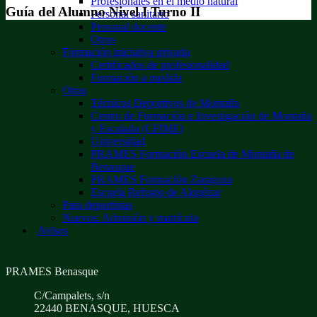
Profesionales en el medio natural
Guía del Alumno Nivel I Turno II
Personal sanitario
Personal docente
Otros
Formación iniciativa privada
Certificados de profesionalidad
Formación a medida
Otras
Técnicos Deportivos de Montaña
Centro de Formación e Investigación de Montaña
y Escalada (CFIME)
Universidad
PRAMES Formación Escuela de Montaña de
Benasque
PRAMES Formación Zaragoza
Escuela Refugio de Alquézar
Para deportistas
Nuevos: Admisión y matrícula
Avisos
PRAMES Benasque
C/Campalets, s/n
22440 BENASQUE, HUESCA