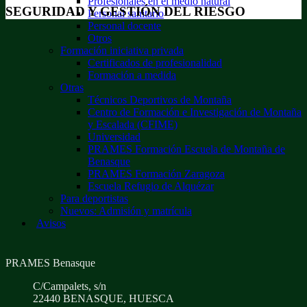
Profesionales en el medio natural
SEGURIDAD Y GESTIÓN DEL RIESGO
Personal sanitario
Personal docente
Otros
Formación iniciativa privada
Certificados de profesionalidad
Formación a medida
Otras
Técnicos Deportivos de Montaña
Centro de Formación e Investigación de Montaña
y Escalada (CFIME)
Universidad
PRAMES Formación Escuela de Montaña de
Benasque
PRAMES Formación Zaragoza
Escuela Refugio de Alquézar
Para deportistas
Nuevos: Admisión y matrícula
Avisos
PRAMES Benasque
C/Campalets, s/n
22440 BENASQUE, HUESCA