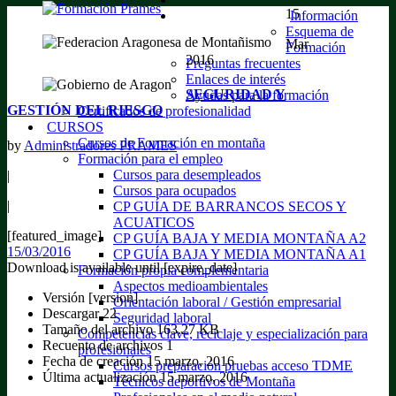
15
Información
Esquema de
Mar
Formación
2016
Preguntas frecuentes
Enlaces de interés
SEGURIDAD Y
Ayudas para la formación
GESTIÓN DEL RIESGO
Certificados de profesionalidad
CURSOS
Cursos de Formación en montaña
by
Administradores PRAMES
Formación para el empleo
Cursos para desempleados
|
Cursos para ocupados
|
CP GUÍA DE BARRANCOS SECOS Y
ACUATICOS
[featured_image]
CP GUÍA BAJA Y MEDIA MONTAÑA A2
15/03/2016
CP GUÍA BAJA Y MEDIA MONTAÑA A1
Download is available until [expire_date]
Formación propia complementaria
Aspectos medioambientales
Versión
[version]
Orientación laboral / Gestión empresarial
Descargar
22
Seguridad laboral
Tamaño del archivo
163.27 KB
Competencias clave, reciclaje y especialización para
Recuento de archivos
1
profesionales
Fecha de creación
15 marzo, 2016
Cursos preparación pruebas acceso TDME
Última actualización
15 marzo, 2016
Técnicos deportivos de Montaña