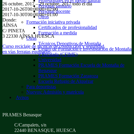
Profesionales en el medio natural
26 octubre, 2017 – 29 octubre, 2017
todo el día
Personal sanitario
2017-10-26T00:00:00+02:00
Personal docente
2017-10-30T00:00:00+01:00
Otros
Donde:
Formación iniciativa privada
AÍNSA
Certificados de profesionalidad
C/ PINETA
Formación a medida
3 22330 AÍNSA HUESCA
Otras
Técnicos Deportivos de Montaña
Curso reciclaje de técnicas de conducción y seguridad
Centro de Formación e Investigación de Montaña
en vías ferratas equipadas
y Escalada (CFIME)
Universidad
PRAMES Formación Escuela de Montaña de
Benasque
PRAMES Formación Zaragoza
Escuela Refugio de Alquézar
Para deportistas
Nuevos: Admisión y matrícula
Avisos
PRAMES Benasque
C/Campalets, s/n
22440 BENASQUE, HUESCA