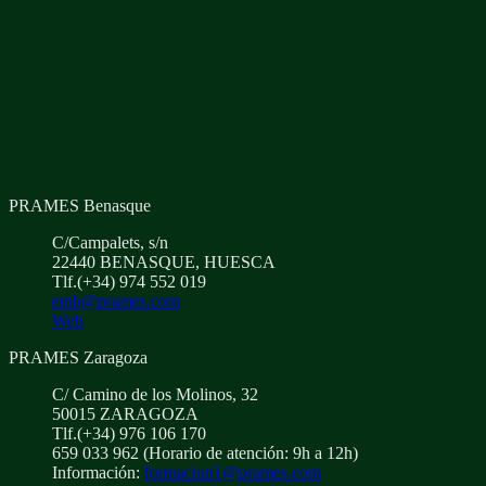
PRAMES Benasque
C/Campalets, s/n
22440 BENASQUE, HUESCA
Tlf.(+34) 974 552 019
emb@prames.com
Web
PRAMES Zaragoza
C/ Camino de los Molinos, 32
50015 ZARAGOZA
Tlf.(+34) 976 106 170
659 033 962 (Horario de atención: 9h a 12h)
Información:
formacion1@prames.com