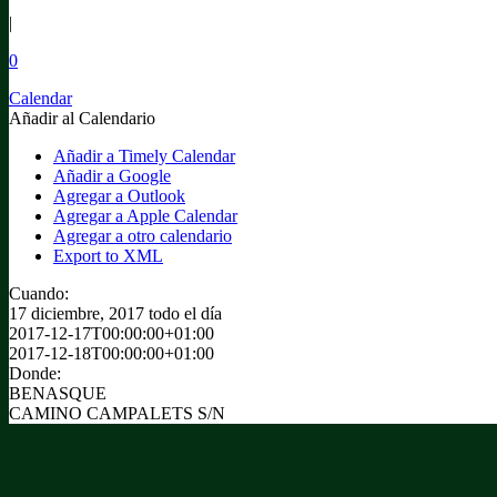
|
0
Calendar
Añadir al Calendario
Añadir a Timely Calendar
Añadir a Google
Agregar a Outlook
Agregar a Apple Calendar
Agregar a otro calendario
Export to XML
Cuando:
17 diciembre, 2017
todo el día
2017-12-17T00:00:00+01:00
2017-12-18T00:00:00+01:00
Donde:
BENASQUE
CAMINO CAMPALETS S/N