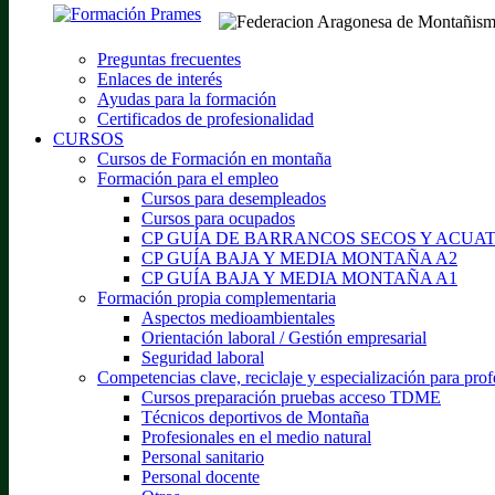
Preguntas frecuentes
Enlaces de interés
Ayudas para la formación
Certificados de profesionalidad
CURSOS
Cursos de Formación en montaña
Formación para el empleo
Cursos para desempleados
Cursos para ocupados
CP GUÍA DE BARRANCOS SECOS Y ACUA
CP GUÍA BAJA Y MEDIA MONTAÑA A2
CP GUÍA BAJA Y MEDIA MONTAÑA A1
Formación propia complementaria
Aspectos medioambientales
Orientación laboral / Gestión empresarial
Seguridad laboral
Competencias clave, reciclaje y especialización para prof
Cursos preparación pruebas acceso TDME
Técnicos deportivos de Montaña
Profesionales en el medio natural
Personal sanitario
Personal docente