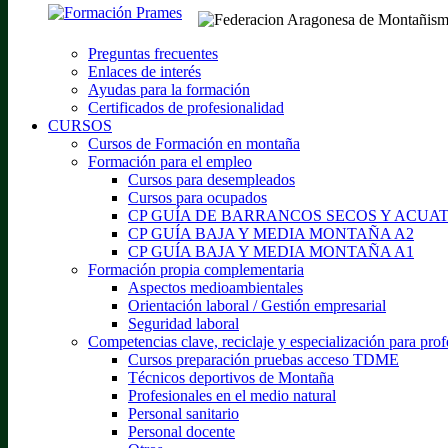
Preguntas frecuentes
Enlaces de interés
Ayudas para la formación
Certificados de profesionalidad
CURSOS
Cursos de Formación en montaña
Formación para el empleo
Cursos para desempleados
Cursos para ocupados
CP GUÍA DE BARRANCOS SECOS Y ACUA
CP GUÍA BAJA Y MEDIA MONTAÑA A2
CP GUÍA BAJA Y MEDIA MONTAÑA A1
Formación propia complementaria
Aspectos medioambientales
Orientación laboral / Gestión empresarial
Seguridad laboral
Competencias clave, reciclaje y especialización para prof
Cursos preparación pruebas acceso TDME
Técnicos deportivos de Montaña
Profesionales en el medio natural
Personal sanitario
Personal docente