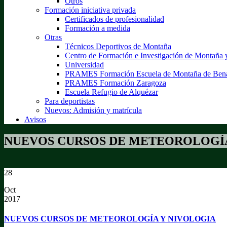
Otros
Formación iniciativa privada
Certificados de profesionalidad
Formación a medida
Otras
Técnicos Deportivos de Montaña
Centro de Formación e Investigación de Montaña
Universidad
PRAMES Formación Escuela de Montaña de Ben
PRAMES Formación Zaragoza
Escuela Refugio de Alquézar
Para deportistas
Nuevos: Admisión y matrícula
Avisos
NUEVOS CURSOS DE METEOROLOGÍA
28
Oct
2017
NUEVOS CURSOS DE METEOROLOGÍA Y NIVOLOGIA