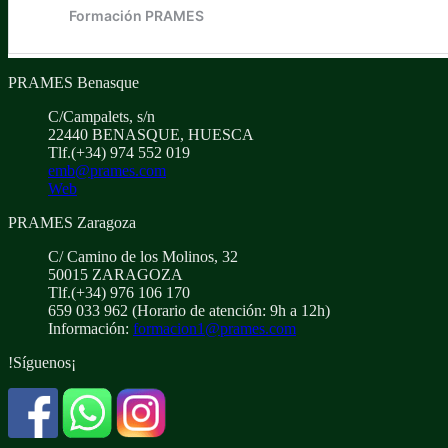
PRAMES Benasque
C/Campalets, s/n
22440 BENASQUE, HUESCA
Tlf.(+34) 974 552 019
emb@prames.com
Web
PRAMES Zaragoza
C/ Camino de los Molinos, 32
50015 ZARAGOZA
Tlf.(+34) 976 106 170
659 033 962 (Horario de atención: 9h a 12h)
Información:
formacion1@prames.com
!Síguenos¡